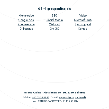
Gå til grouponline.dk
:
Hjemmeside
SEO
Video
Google Ads
Social Media
Microsoft 365
Kundeservice
Webmail
Fjernsupport
Driftsstatus
Om GO
Kontakt
Group Online - Metalbuen 66 - DK-2750 Ballerup
Telefon:
+45 55 55 55 55
E-mail:
support@grouponline.dk
Host: EXTHOS-DANAWEB2
IP: 10.4.98.208